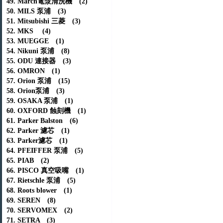
49. March電漿清洗機 (2)
50. MILS 泵浦 (3)
51. Mitsubishi 三菱 (3)
52. MKS (4)
53. MUEGGE (1)
54. Nikuni 泵浦 (8)
55. ODU 連接器 (3)
56. OMRON (1)
57. Orion 泵浦 (15)
58. Orion泵浦 (3)
59. OSAKA 泵浦 (1)
60. OXFORD 蝕刻機 (1)
61. Parker Balston (6)
62. Parker 濾芯 (1)
63. Parker濾芯 (1)
64. PFEIFFER 泵浦 (5)
65. PIAB (2)
66. PISCO 真空吸嘴 (1)
67. Rietschle 泵浦 (5)
68. Roots blower (1)
69. SEREN (8)
70. SERVOMEX (2)
71. SETRA (3)