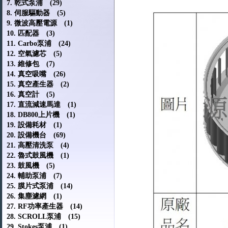
7. 乾式泵浦 (29)
8. 伺服驅動器 (5)
9. 微波高壓電源 (1)
10. 匹配器 (3)
11. Carbo泵浦 (24)
12. 空氣濾芯 (5)
13. 維修包 (7)
14. 真空吸嘴 (26)
15. 真空產生器 (2)
16. 真空計 (5)
17. 直流減速馬達 (1)
18. DB800上片機 (1)
19. 設備耗材 (1)
20. 設備機台 (69)
21. 高壓清洗泵 (4)
22. 魯式鼓風機 (1)
23. 鼓風機 (5)
24. 輔助泵浦 (7)
25. 膜片式泵浦 (14)
26. 集塵濾網 (1)
27. RF功率產生器 (14)
28. SCROLL泵浦 (15)
29. Stokes泵浦 (1)