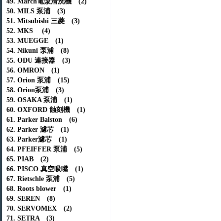
49. March電漿清洗機 (2)
50. MILS 泵浦 (3)
51. Mitsubishi 三菱 (3)
52. MKS (4)
53. MUEGGE (1)
54. Nikuni 泵浦 (8)
55. ODU 連接器 (3)
56. OMRON (1)
57. Orion 泵浦 (15)
58. Orion泵浦 (3)
59. OSAKA 泵浦 (1)
60. OXFORD 蝕刻機 (1)
61. Parker Balston (6)
62. Parker 濾芯 (1)
63. Parker濾芯 (1)
64. PFEIFFER 泵浦 (5)
65. PIAB (2)
66. PISCO 真空吸嘴 (1)
67. Rietschle 泵浦 (5)
68. Roots blower (1)
69. SEREN (8)
70. SERVOMEX (2)
71. SETRA (3)