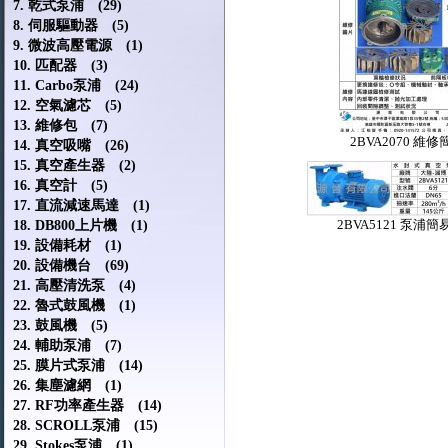
7. 乾式泵浦 (29)
8. 伺服驅動器 (5)
9. 微波高壓電源 (1)
10. 匹配器 (3)
11. Carbo泵浦 (24)
12. 空氣濾芯 (5)
13. 維修包 (7)
2BVA2070 維修
14. 真空吸嘴 (26)
15. 真空產生器 (2)
16. 真空計 (5)
17. 直流減速馬達 (1)
2BVA5121 泵浦
18. DB800上片機 (1)
19. 設備耗材 (1)
20. 設備機台 (69)
21. 高壓清洗泵 (4)
22. 魯式鼓風機 (1)
23. 鼓風機 (5)
24. 輔助泵浦 (7)
25. 膜片式泵浦 (14)
26. 集塵濾網 (1)
27. RF功率產生器 (14)
28. SCROLL泵浦 (15)
29. Stokes泵浦 (1)