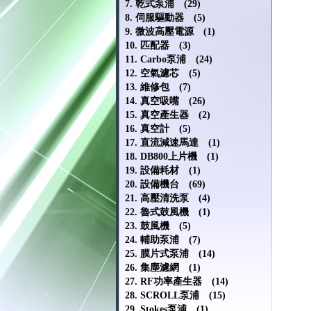
7. 乾式泵浦 (29)
8. 伺服驅動器 (5)
9. 微波高壓電源 (1)
10. 匹配器 (3)
11. Carbo泵浦 (24)
12. 空氣濾芯 (5)
13. 維修包 (7)
14. 真空吸嘴 (26)
15. 真空產生器 (2)
16. 真空計 (5)
17. 直流減速馬達 (1)
18. DB800上片機 (1)
19. 設備耗材 (1)
20. 設備機台 (69)
21. 高壓清洗泵 (4)
22. 魯式鼓風機 (1)
23. 鼓風機 (5)
24. 輔助泵浦 (7)
25. 膜片式泵浦 (14)
26. 集塵濾網 (1)
27. RF功率產生器 (14)
28. SCROLL泵浦 (15)
29. Stokes泵浦 (1)