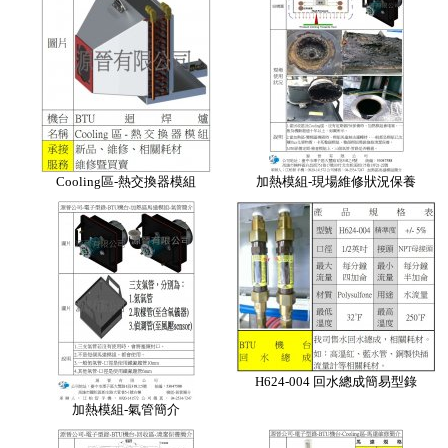
Cooling區-熱交換器模組
加熱模組-現場維修狀況保養
H624-004 回水總成簡易型錄
加熱模組-氣管簡介