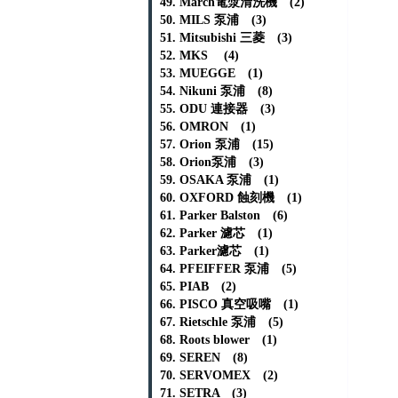
49. March電漿清洗機 (2)
50. MILS 泵浦 (3)
51. Mitsubishi 三菱 (3)
52. MKS (4)
53. MUEGGE (1)
54. Nikuni 泵浦 (8)
55. ODU 連接器 (3)
56. OMRON (1)
57. Orion 泵浦 (15)
58. Orion泵浦 (3)
59. OSAKA 泵浦 (1)
60. OXFORD 蝕刻機 (1)
61. Parker Balston (6)
62. Parker 濾芯 (1)
63. Parker濾芯 (1)
64. PFEIFFER 泵浦 (5)
65. PIAB (2)
66. PISCO 真空吸嘴 (1)
67. Rietschle 泵浦 (5)
68. Roots blower (1)
69. SEREN (8)
70. SERVOMEX (2)
71. SETRA (3)