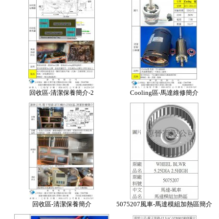
回收區-清潔保養簡介-2
Cooling區-馬達維修簡介
回收區-清潔保養簡介
5075207風車-馬達模組加熱區簡介