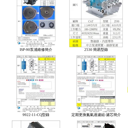
ISP-90泵浦維修簡介
2530 簡易型錄
9922-11-CQ型錄
定期更換氮氣過濾組-濾芯簡介