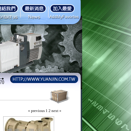
« previous 1
2
next »