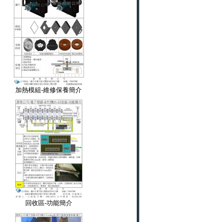
加熱模組-維修保養簡介
回收區-功能簡介