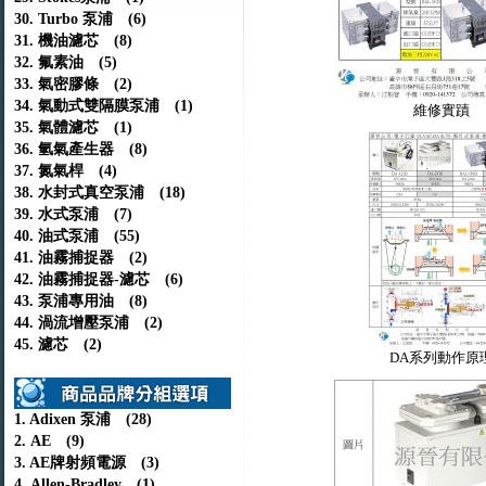
30. Turbo 泵浦 (6)
31. 機油濾芯 (8)
32. 氟素油 (5)
33. 氣密膠條 (2)
34. 氣動式雙隔膜泵浦 (1)
維修實蹟
35. 氣體濾芯 (1)
36. 氫氣產生器 (8)
37. 氮氣桿 (4)
38. 水封式真空泵浦 (18)
39. 水式泵浦 (7)
40. 油式泵浦 (55)
41. 油霧捕捉器 (2)
42. 油霧捕捉器-濾芯 (6)
43. 泵浦專用油 (8)
44. 渦流增壓泵浦 (2)
45. 濾芯 (2)
DA系列動作原
1. Adixen 泵浦 (28)
2. AE (9)
3. AE牌射頻電源 (3)
4. Allen-Bradley (1)