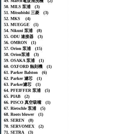
49. March電漿清洗機 (2)
50. MILS 泵浦 (3)
51. Mitsubishi 三菱 (3)
52. MKS (4)
53. MUEGGE (1)
54. Nikuni 泵浦 (8)
55. ODU 連接器 (3)
56. OMRON (1)
57. Orion 泵浦 (15)
58. Orion泵浦 (3)
59. OSAKA 泵浦 (1)
60. OXFORD 蝕刻機 (1)
61. Parker Balston (6)
62. Parker 濾芯 (1)
63. Parker濾芯 (1)
64. PFEIFFER 泵浦 (5)
65. PIAB (2)
66. PISCO 真空吸嘴 (1)
67. Rietschle 泵浦 (5)
68. Roots blower (1)
69. SEREN (8)
70. SERVOMEX (2)
71. SETRA (3)