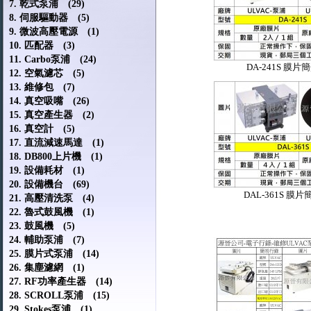
7. 乾式泵浦 (29)
8. 伺服驅動器 (5)
9. 微波高壓電源 (1)
10. 匹配器 (3)
11. Carbo泵浦 (24)
DA-241S 膜片
12. 空氣濾芯 (5)
13. 維修包 (7)
14. 真空吸嘴 (26)
15. 真空產生器 (2)
16. 真空計 (5)
17. 直流減速馬達 (1)
18. DB800上片機 (1)
19. 設備耗材 (1)
20. 設備機台 (69)
DAL-361S 膜片
21. 高壓清洗泵 (4)
22. 魯式鼓風機 (1)
23. 鼓風機 (5)
24. 輔助泵浦 (7)
25. 膜片式泵浦 (14)
26. 集塵濾網 (1)
27. RF功率產生器 (14)
28. SCROLL泵浦 (15)
29. Stokes泵浦 (1)